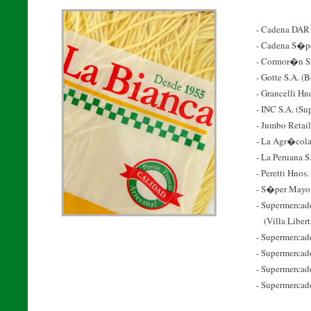
- Cadena DAR B
- Cadena S�pe
- Cormor�n S.A
- Gotte S.A. (
- Grancelli Hn
- INC S.A. (Su
- Jumbo Retail
- La Agr�cola
- La Peruana 
- Peretti Hnos
- S�per Mayo 
- Supermercad
(Villa Libert
- Supermercad
- Supermercad
- Supermercad
- Supermercad